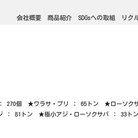
会社概要
商品紹介
SDGsへの取組
リク
カ ： 270個 ★ワラサ・ブリ ： 65トン ★ローソ
ジ ： 81トン ★極小アジ・ローソクサバ ： 33