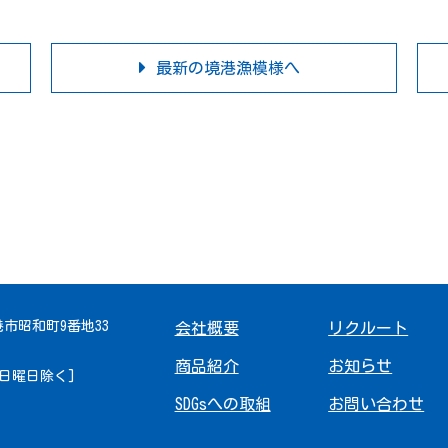
最新の境港漁模様へ
境港市昭和町9番地33
会社概要
リクルート
商品紹介
お知らせ
 [日曜日除く]
SDGsへの取組
お問い合わせ