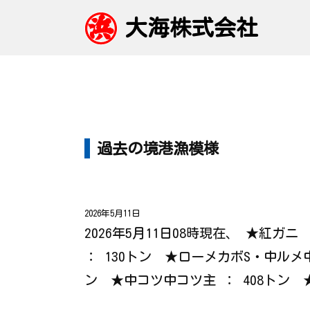
大海株式会社
過去の境港漁模様
2026年5月11日
2026年5月11日08時現在、 ★紅ガ
： 130トン ★ローメカボS・中ルメ
ン ★中コツ中コツ主 ： 408トン