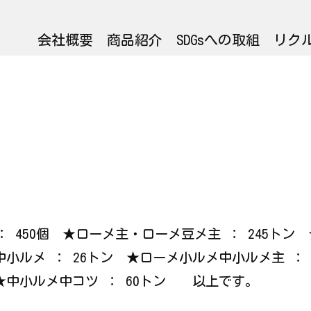
会社概要
商品紹介
SDGsへの取組
リク
ニ ： 450個 ★ローメ主・ローメ豆メ主 ： 245ト
中小ルメ ： 26トン ★ローメ小ルメ中小ルメ主 ： 
 ★中小ルメ中コツ ： 60トン 以上です。