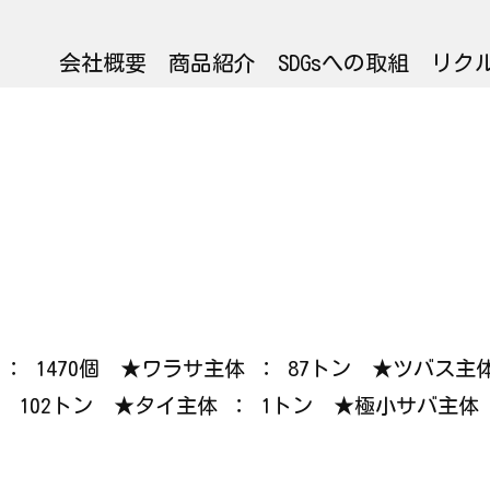
会社概要
商品紹介
SDGsへの取組
リク
ガニ ： 1470個 ★ワラサ主体 ： 87トン ★ツバス
 102トン ★タイ主体 ： 1トン ★極小サバ主体