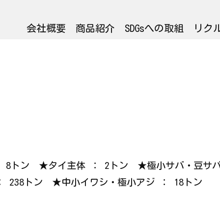
会社概要
商品紹介
SDGsへの取組
リク
サ ： 8トン ★タイ主体 ： 2トン ★極小サバ・豆サ
： 238トン ★中小イワシ・極小アジ ： 18トン