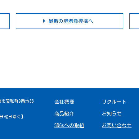
最新の境港漁模様へ
境港市昭和町9番地33
会社概要
リクルート
商品紹介
お知らせ
 [日曜日除く]
SDGsへの取組
お問い合わせ