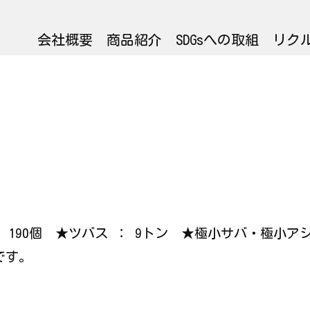
会社概要
商品紹介
SDGsへの取組
リク
 ： 190個 ★ツバス ： 9トン ★極小サバ・極小ア
です。