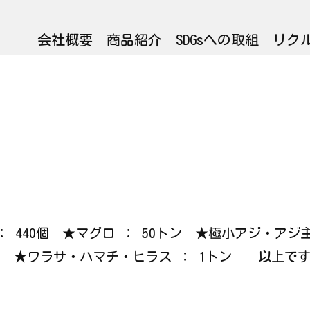
会社概要
商品紹介
SDGsへの取組
リク
カ ： 440個 ★マグロ ： 50トン ★極小アジ・ア
2トン ★ワラサ・ハマチ・ヒラス ： 1トン 以上で