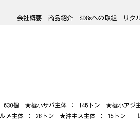
会社概要
商品紹介
SDGsへの取組
リク
 ： 630個 ★極小サバ主体 ： 145トン ★極小ア
ウルメ主体 ： 26トン ★沖キス主体 ： 15トン