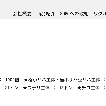
会社概要
商品紹介
SDGsへの取組
リク
カ ： 1900個 ★極小サバ主体・極小サバ豆サバ主体
： 21トン ★ワラサ主体 ： 15トン ★チコ主体