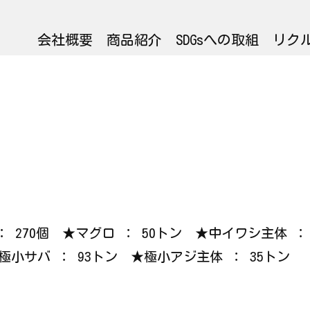
会社概要
商品紹介
SDGsへの取組
リク
 ： 270個 ★マグロ ： 50トン ★中イワシ主体 ：
小サバ ： 93トン ★極小アジ主体 ： 35トン