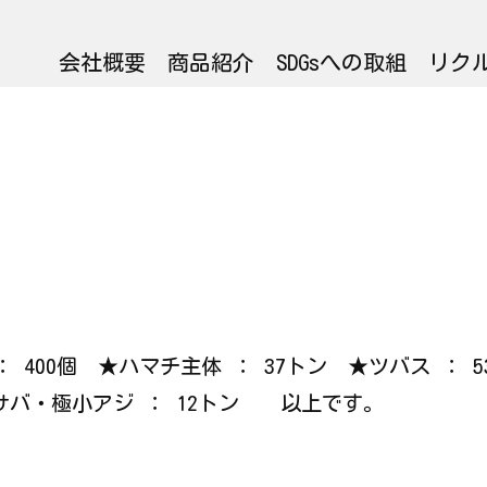
会社概要
商品紹介
SDGsへの取組
リク
カ ： 400個 ★ハマチ主体 ： 37トン ★ツバス ：
小サバ・極小アジ ： 12トン 以上です。