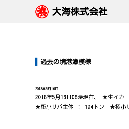
大海株式会社
過去の境港漁模様
2018年5月16日
2018年5月16日08時現在、 ★生イ
★極小サバ主体 ： 194トン ★極